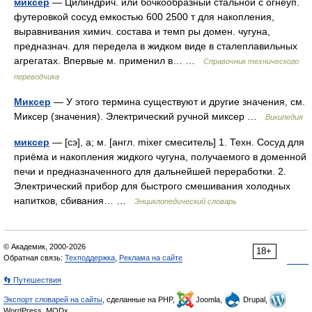
миксер
— Цилиндрич. или бочкообразный стальной с огнеуп.
футеровкой сосуд емкостью 600 2500 т для накопления,
выравнивания химич. состава и темп ры домен. чугуна,
предназнач. для передела в жидком виде в сталеплавильных
агрегатах. Впервые м. применил в… …
Справочник технического
переводчика
Миксер
— У этого термина существуют и другие значения, см.
Миксер (значения). Электрический ручной миксер …
Википедия
миксер
— [сэ], а; м. [англ. mixer смеситель] 1. Техн. Сосуд для
приёма и накопления жидкого чугуна, получаемого в доменной
печи и предназначенного для дальнейшей переработки. 2.
Электрический прибор для быстрого смешивания холодных
напитков, сбивания… …
Энциклопедический словарь
© Академик, 2000-2026
18+
Обратная связь:
Техподдержка
,
Реклама на сайте
👣 Путешествия
Экспорт словарей на сайты
, сделанные на PHP,
Joomla,
Drupal,
WordPress, MODx.