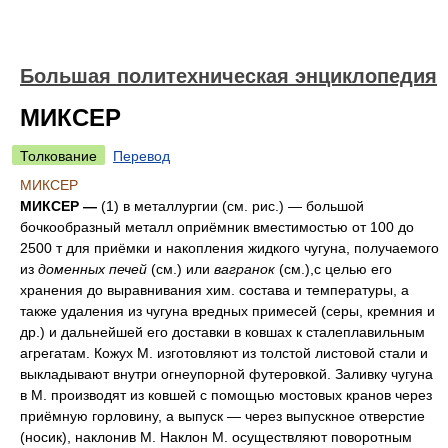
Большая политехническая энциклопедия
МИКСЕР
Толкование
Перевод
МИКСЕР
МИКСЕР —
(1) в металлургии (см.
рис
.) — большой
бочкообразный металл оприёмник вместимостью от 100 до
2500 т для приёмки и накопления жидкого чугуна, получаемого
из
доменных печей
(см.) или
вагранок
(см.),с целью его
хранения до выравнивания хим. состава и температуры, а
также удаления из чугуна вредных примесей (серы, кремния и
др.) и дальнейшей его доставки в ковшах к сталеплавильным
агрегатам. Кожух М. изготовляют из толстой листовой стали и
выкладывают внутри огнеупорной футеровкой. Заливку чугуна
в М. производят из ковшей с помощью мостовых кранов через
приёмную горловину, а выпуск — через выпускное отверстие
(носик), наклонив М. Наклон М. осуществляют поворотным