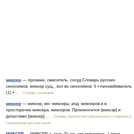
миксер
— прозама, смеситель, сосуд Словарь русских
синонимов. миксер сущ., кол во синонимов: 5 • пеновзбиватель
(1) • …
Словарь синонимов
миксер
— миксер, мн. миксеры, род. миксеров и в
просторечии миксера, миксеров. Произносится [миксэр] и
допустимо [миксер] …
Словарь трудностей произношения и ударения в
современном русском языке
МИКСЕР
— МИКСЕР, а, муж. То же, что смеситель. | прил.